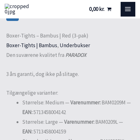
Gå
Boxer-
MA
0,00
kr.
til
Tights
ME
indholdet
-
Bambus
Boxer-Tights – Bambus | Red (3-pak)
|
Boxer-Tights | Bambus
,
Underbukser
Red
Den suværene kvalitet fra
PARADOX
(3-
pak)
3 års garanti, dog ikke på slitage.
antal
Tilgængelige varianter:
Størrelse: Medium —
Varenummer:
BAM0209M —
EAN:
5713458004142
Størrelse: Large —
Varenummer:
BAM0209L —
EAN:
5713458004159