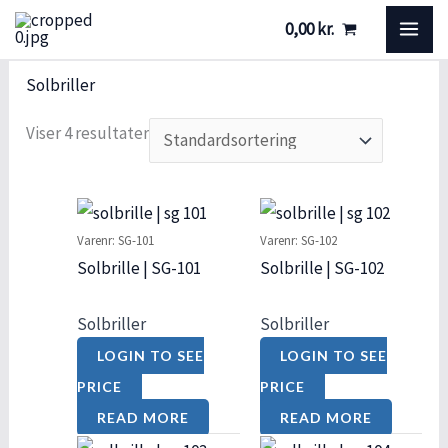
Gå
S
MA
0,00
kr.
til
t
ME
indholdet
a
Solbriller
t
Viser 4 resultater
u
s
Varenr: SG-101
Varenr: SG-102
Solbrille | SG-101
Solbrille | SG-102
Solbriller
Solbriller
LOGIN TO SEE
LOGIN TO SEE
PRICE
PRICE
READ MORE
READ MORE