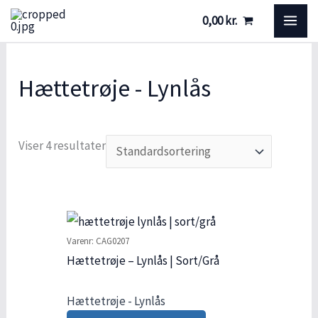
Gå
S
S
MA
0,00
kr.
til
t
t
ME
indholdet
ø
a
Hættetrøje - Lynlås
r
t
r
u
e
s
Viser 4 resultater
l
s
e
Varenr: CAG0207
Hættetrøje – Lynlås | Sort/Grå
Hættetrøje - Lynlås