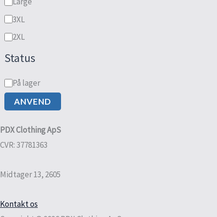
Large
3XL
2XL
Status
På lager
ANVEND
PDX Clothing ApS
CVR: 37781363
Midtager 13, 2605
Kontakt os