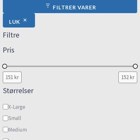
FILTRER VARER
LUK
Filtre
Pris
Størrelser
X-Large
Small
Medium