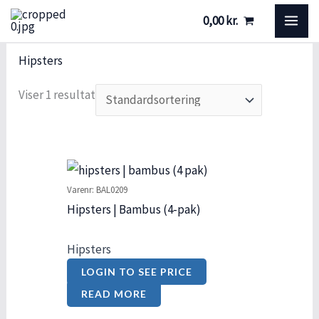
Gå
S
S
MA
0,00
kr.
til
t
t
ME
indholdet
ø
a
Hipsters
r
t
Viser 1 resultat
r
u
e
s
l
s
Varenr: BAL0209
e
Hipsters | Bambus (4-pak)
Hipsters
LOGIN TO SEE PRICE
READ MORE