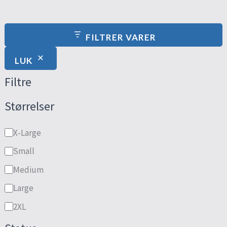
FILTRER VARER
LUK
Filtre
Størrelser
X-Large
Small
Medium
Large
2XL