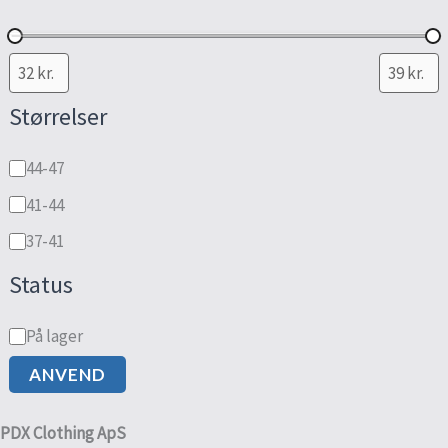
Størrelser
44-47
41-44
37-41
Status
På lager
ANVEND
PDX Clothing ApS