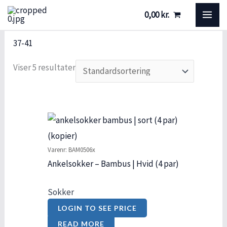
Gå
S
S
MA
0,00
kr.
til
t
t
ME
indholdet
ø
a
37-41
r
t
Viser 5 resultater
r
u
e
s
l
s
e
Varenr: BAM0506x
Ankelsokker – Bambus | Hvid (4 par)
Sokker
LOGIN TO SEE PRICE
READ MORE