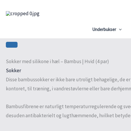
Gå
Sokker
til
med
indholdet
silikone
Underbukser
i
hæl
-
Bambus
Sokker med silikone i hæl – Bambus | Hvid (4 par)
|
Sokker
Hvid
Disse bambussokker er ikke bare utroligt behagelige, de er
(4
kontoret, til træning, i vandrestøvlerne eller bare derhjem
par)
antal
Bambusfibrene er naturligt temperaturregulerende og svedtr
desuden antibakterielt og lugthæmmende, hvilket betyder, at