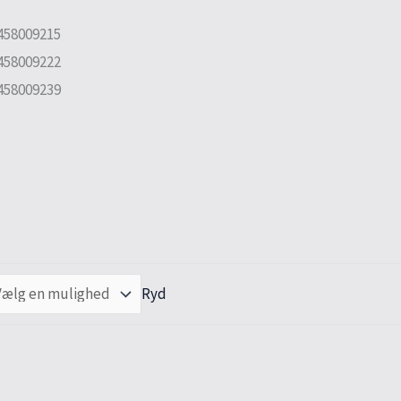
458009215
458009222
458009239
Ryd