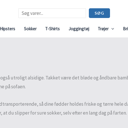
Søg
SØG
Hipsters
Sokker
T-Shirts
Joggingtøj
Trøjer
Bri
 også utroligt alsidige. Takket være det bløde og åndbare bamb
me på sofaen.
ansporterende, så dine fødder holdes friske og tørre hele dag
 du slipper for sure sokker, selv efter en lang dag på farten.