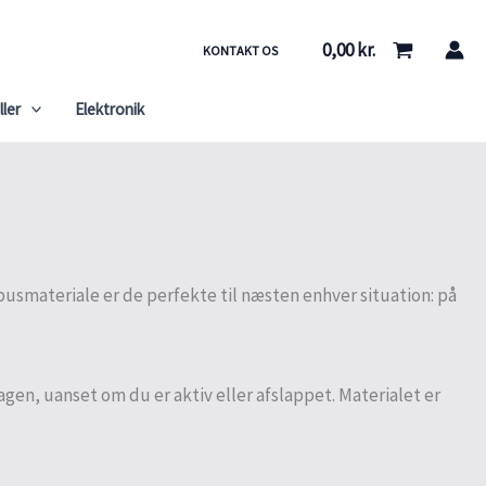
0,00
kr.
KONTAKT OS
ller
Elektronik
usmateriale er de perfekte til næsten enhver situation: på
en, uanset om du er aktiv eller afslappet. Materialet er