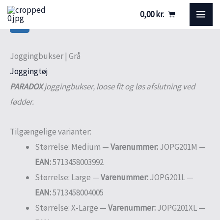
Gå
Joggingbukser
MA
0,00
kr.
til
|
ME
indholdet
Grå
antal
Joggingbukser | Grå
Joggingtøj
PARADOX
joggingbukser, loose fit og løs afslutning ved
fødder.
Tilgængelige varianter:
Størrelse: Medium —
Varenummer:
JOPG201M —
EAN:
5713458003992
Størrelse: Large —
Varenummer:
JOPG201L —
EAN:
5713458004005
Størrelse: X-Large —
Varenummer:
JOPG201XL —