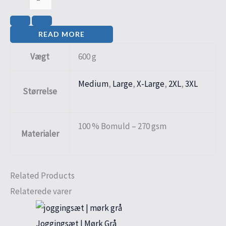
READ MORE
Vægt
600 g
Medium
,
Large
,
X-Large
,
2XL
,
3XL
Størrelse
100 % Bomuld – 270 gsm
Materialer
Related Products
Relaterede varer
Joggingsæt | Mørk Grå